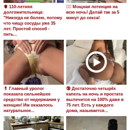
🫀 110-летняя
❤️‍🔥 Мощная потенция на
долгожительница:
всю ночь! Делай так за 5
"Никогда не болею, потому
минут до секса!
что чищу сосуды уже 35
лет. Простой способ -
пить...
💊 Главный уролог
🔞 Достаточно четырёх
показала сильнейшее
капель на ночь и простата
средство от недержания у
вылечится на 100% даже в
женщин! Им оказалось
75 лет. Есть у каждого
натуральное...
дома, называется...