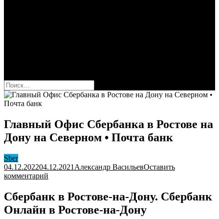
Сбербанк
Оформить карту Сбера
Взять кредит
Комиссии за переводы
Вклады для физ и юрлиц
Вопросы и ответы
Форум
кнопка режима сайта
Найти:
Главный Офис Сбербанка в Ростове на
Дону на Северном • Почта банк
Sber
04.12.2022
04.12.2021
Александр Васильев
Оставить
к
комментарий
Главный
Офис
Сбербанк в Ростове-на-Дону. Сбербанк
Сбербанка
Онлайн в Ростове-на-Дону
в