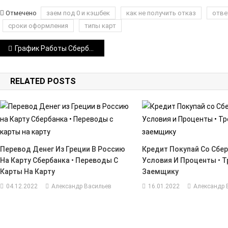
Отмечено
заем под 0 и кэшбек
как не получить отказ
отве
сроки оформления
типы карт
Навигация
График Работы Сбербанка на Лесном Старый Оскол • Как пользоваться постаматом
по
RELATED POSTS
записям
Перевод Денег Из Греции В Россию
Кредит Покупай Со Сбе
На Карту Сбербанка • Переводы С
Условия И Проценты • Т
Карты На Карту
Заемщику
04.12.2022
Александр Васильев
16.01.2022
Александр 