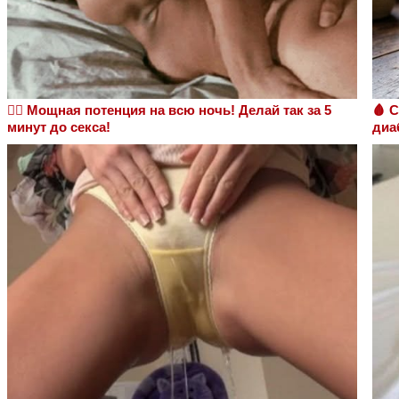
❤️‍🔥 Мощная потенция на всю ночь! Делай так за 5
🩸 
минут до секса!
диаб