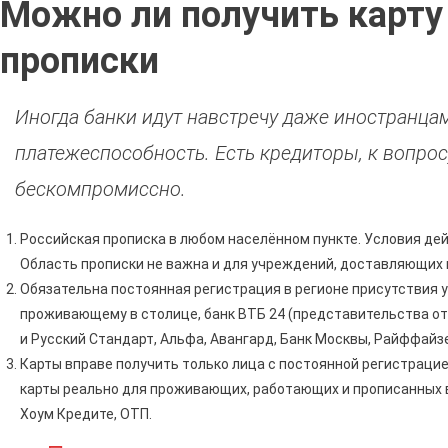
Можно ли получить карту
Ли
Офор
прописки
Кред
Карту
В
Иногда банки идут навстречу даже иностранца
Сбер
Без
платежеспособность. Есть кредиторы, к вопро
Проп
бескомпромиссно.
•
Отве
Российская прописка в любом населённом пункте. Условия дей
Эксп
Область прописки не важна и для учреждений, доставляющих к
Обязательна постоянная регистрация в регионе присутствия у
проживающему в столице, банк ВТБ 24 (представительства отк
и Русский Стандарт, Альфа, Авангард, Банк Москвы, Райффайзе
Карты вправе получить только лица с постоянной регистраци
карты реально для проживающих, работающих и прописанных в 
Хоум Кредите, ОТП.