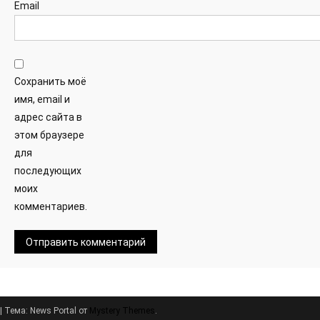
Email
Сохранить моё
имя, email и
адрес сайта в
этом браузере
для
последующих
моих
комментариев.
|
Тема: News Portal от
Mystery Themes
.