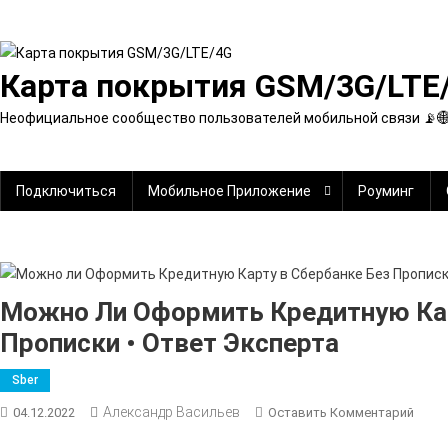
Перейти
к
содержимому
Карта покрытия GSM/3G/LTE
Неофициальное сообщество пользователей мобильной связи 📡
Подключиться
Мобильное Приложение
Роуминг
Можно Ли Оформить Кредитную Кар
Прописки • Ответ Эксперта
Sber
Александр Васильев
К
04.12.2022
Оставить Комментарий
Мож