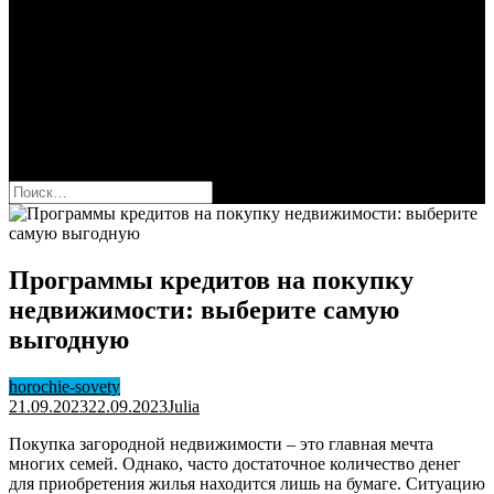
Сбербанк
Оформить карту Сбера
Взять кредит
Комиссии за переводы
Вклады для физ и юрлиц
Вопросы и ответы
Форум
кнопка режима сайта
Найти:
Программы кредитов на покупку
недвижимости: выберите самую
выгодную
horochie-sovety
21.09.2023
22.09.2023
Julia
Покупка загородной недвижимости – это главная мечта
многих семей. Однако, часто достаточное количество денег
для приобретения жилья находится лишь на бумаге. Ситуацию