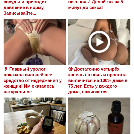
сосуды и приводит
всю ночь! Делай так за 5
давление в норму.
минут до секса!
Записывайте...
💊 Главный уролог
🔞 Достаточно четырёх
показала сильнейшее
капель на ночь и простата
средство от недержания у
вылечится на 100% даже в
женщин! Им оказалось
75 лет. Есть у каждого
натуральное...
дома, называется...