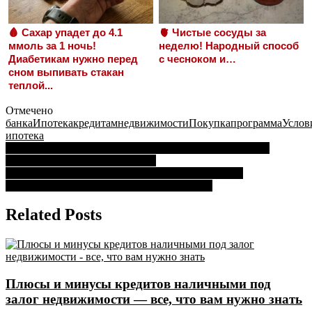
🩸 Сахар упадет до 4.1
🫀 Чистые сосуды за
ммоль за 1 ночь!
неделю! Народный способ
Диабетикам нужно перед
с чесноком и…
сном выпивать стакан
теплой...
Отмечено
банка
Ипотека
кредитам
недвижимости
Покупка
программа
Услов
ипотека
Навигация
Как получить кредит в банке под залог недвижимости:
полезная информация и советы
по
Плюсы и минусы кредитов наличными под залог
записям
недвижимости — все, что вам нужно знать
Related Posts
Плюсы и минусы кредитов наличными под
залог недвижимости — все, что вам нужно знать