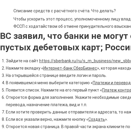
Списание средств с расчётного счёта. Что делать?
Чтобы ускорить этот процесс, уполномоченному лицу вла
ФССП с ходатайством об отмене принудительного взыскан
ВС заявил, что банки не могут
пустых дебетовых карт; Росси
Зайдите на сайт
https://sberbank.ru/ru/s_m_business/new_sbbo
Нажмите вкладку «
Интернет-банк СберБизнес
», которая наход
На открывшейся странице введите логин и пароль.
В появившемся меню выберите категорию «
Платежи и перево
Появится список. Нажмите на его первый пункт «
Платеж контр
Откроется форма для заполнения. Укажите необходимые сведен
перевода, назначение платежа, вид и т.п.
Если хотите проверить данные отправителя и адресата, то наж
Если все указали верно, нажмите кнопку «
Создать
».
Откроется новая страница. В правой части экрана кликните по 