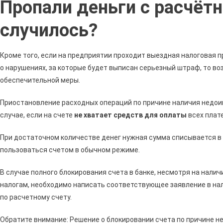
Пропали деньги с расчётн
С
Бизн
случилось?
Счет
Не
Може
Кроме того, если на предприятии проходит выездная налоговая п
Быть
о нарушениях, за которые будет выписан серьезный штраф, то в
Выпо
обеспечительной меры.
Сбер
•
Приостановление расходных операций по причине наличия недо
Друг
случае, если на счете
не хватает средств для оплаты
всех плат
Банк
При достаточном количестве денег нужная сумма списывается в
пользоваться счетом в обычном режиме.
В случае полного блокирования счета в банке, несмотря на нали
налогам, необходимо написать соответствующее заявление в на
по расчетному счету.
Обратите внимание: Решение о блокировании счета по причине н