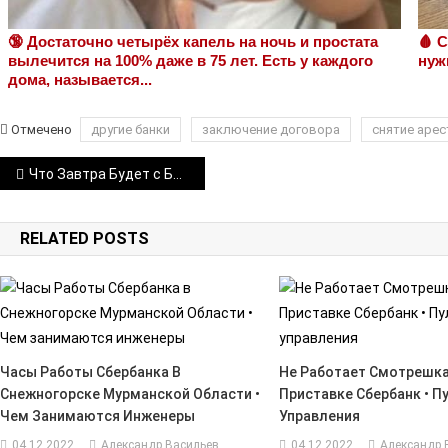
🔞 Достаточно четырёх капель на ночь и простата
🩸 
вылечится на 100% даже в 75 лет. Есть у каждого
нуж
дома, называется...
Отмечено
другие банки
заключение договора
снятие арес
Навигация
Что Завтра Будет с Банкоматами Сбербанка • Банки-партнеры сбербанка
по
RELATED POSTS
записям
Часы Работы Сбербанка В
Не Работает Смотрешка
Снежногорске Мурманской Области •
Приставке Сбербанк • П
Чем Занимаются Инженеры
Управления
04.12.2022
Александр Васильев
04.12.2022
Александр 