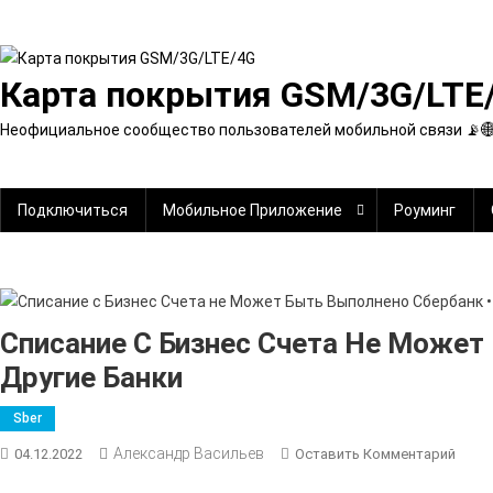
Перейти
к
содержимому
Карта покрытия GSM/3G/LTE
Неофициальное сообщество пользователей мобильной связи 📡
Подключиться
Мобильное Приложение
Роуминг
Списание С Бизнес Счета Не Может
Другие Банки
Sber
Александр Васильев
К
04.12.2022
Оставить Комментарий
Спис