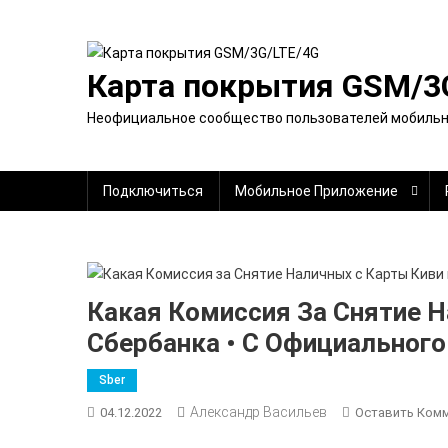
Перейти
к
содержимому
Карта покрытия GSM/3
Неофициальное сообщество пользователей мобильно
Подключиться
Мобильное Приложение
Какая Комиссия За Снятие Н
Сбербанка • С Официального
Sber
Александр Васильев
04.12.2022
Оставить Ком