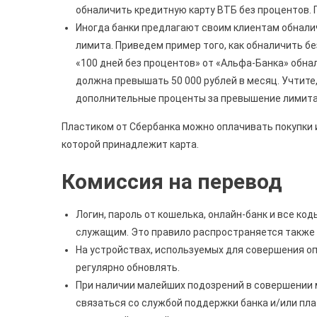
обналичить кредитную карту ВТБ без процентов. П
Иногда банки предлагают своим клиентам обналич
лимита. Приведем пример того, как обналичить б
«100 дней без процентов» от «Альфа-Банка» обнал
должна превышать 50 000 рублей в месяц. Учтит
дополнительные проценты за превышение лимита
Пластиком от Сбербанка можно оплачивать покупки и
которой принадлежит карта.
Комиссия на перевод
Логин, пароль от кошелька, онлайн-банк и все к
служащим. Это правило распространяется также 
На устройствах, используемых для совершения оп
регулярно обновлять.
При наличии малейших подозрений в совершении
связаться со службой поддержки банка и/или п