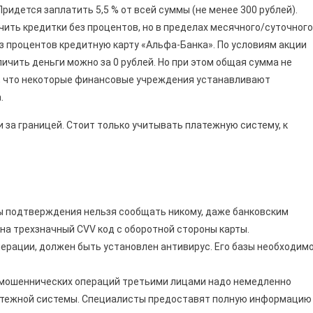
ридется заплатить 5,5 % от всей суммы (не менее 300 рублей).
ить кредитки без процентов, но в пределах месячного/суточного
ез процентов кредитную карту «Альфа-Банка». По условиям акции
ичить деньги можно за 0 рублей. Но при этом общая сумма не
е, что некоторые финансовые учреждения устанавливают
.
 за границей. Стоит только учитывать платежную систему, к
оды подтверждения нельзя сообщать никому, даже банковским
на трехзначный CVV код с оборотной стороны карты.
ерации, должен быть установлен антивирус. Его базы необходим
 мошеннических операций третьими лицами надо немедленно
латежной системы. Специалисты предоставят полную информацию