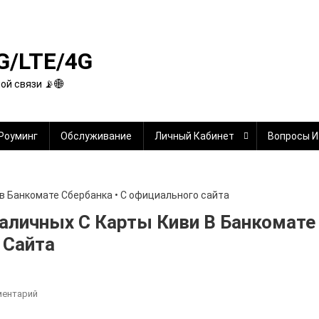
G/LTE/4G
й связи 📡🌐
Роуминг
Обслуживание
Личный Кабинет
Вопросы И
аличных С Карты Киви В Банкомате
 Сайта
К
ментарий
Какая