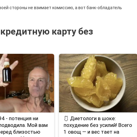
своей стороны не взимает комиссию, а вот банк-обладатель
 кредитную карту без
е 94 - потенция ни
🩱 Диетологи в шоке:
 подводила. Мой вам
похудение без усилий! Всего
Перед близостью
1 овощ — и вес тает на