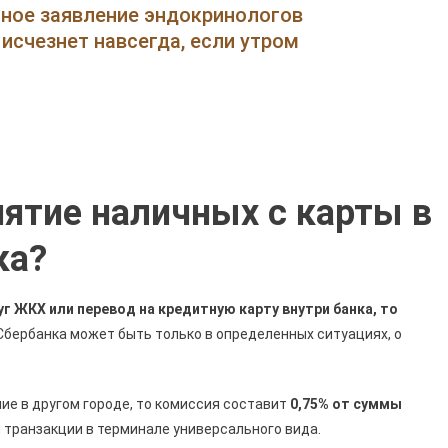
Комиссия
нное заявление эндокринологов
За
исчезнет навсегда, если утром
Снятие
Наличных
С
Карты
Киви
В
Банкомате
нятие наличных с карты в
Сбербанка
•
ка?
С
Официального
г ЖКХ или перевод на кредитную карту внутри банка, то
Сайта
Сбербанка может быть только в определенных ситуациях, о
ние в другом городе, то комиссия составит
0,75% от суммы
 транзакции в терминале универсального вида.