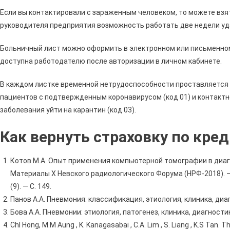
Если вы контактировали с зараженным человеком, то можете взя
руководителя предприятия возможность работать две недели уд
Больничный лист можно оформить в электронном или письменном 
доступна работодателю после авторизации в личном кабинете.
В каждом листке временной нетрудоспособности проставляется 
пациентов с подтвержденным коронавирусом (код 01) и контактн
заболевания уйти на карантин (код 03).
Как вернуть страховку по кред
Котов М.А. Опыт применения компьютерной томографии в диаг
Материалы X Невского радиологического Форума (НРФ-2018). – С
(9). — С. 149.
Панов А.А. Пневмония: классификация, этиология, клиника, диаг
Бова А.А. Пневмонии: этиология, патогенез, клиника, диагностик
Chl Hong, M.M Aung , K. Kanagasabai , C.A. Lim , S. Liang , K.S Tan.