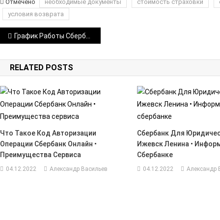
Отмечено
необходимые документы
стоимость страховки
условия возврата
Навигация
График Работы Сбербанка Павловская Краснодарского Края •
по
RELATED POSTS
записям
Что Такое Код Авторизации
Сбербанк Для Юридичес
Операции Сбербанк Онлайн •
Ижевск Ленина • Инфор
Преимущества Сервиса
Сбербанке
04.12.2022
Александр Васильев
04.12.2022
Александр 