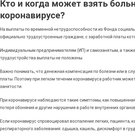
Кто и когда может взять боль
О
Стра
коронавирусе?
В
Сбер
На выплаты по временной нетрудоспособности из Фонда социаль
По
официально трудоустроенные граждане, с заработной платы кот
Врем
Нетр
Индивидуальным предпринимателям (ИП) и самозанятым, а такж
•
трудоустройства выплаты не положены.
Стра
Прог
Важно понимать, что денежная компенсация по болезни или в сл
платы. Поэтому при легком течении коронавируса работник може
занятости.
При коронавирусе наблюдаются такие симптомы, как повышенная
потеря обоняния и другие нарушения в работе внутренних органов
Если коронавирус спровоцировал воспаление легких, пациента, 
респираторного заболевания: одышка, кашель, дискомфорт в груд