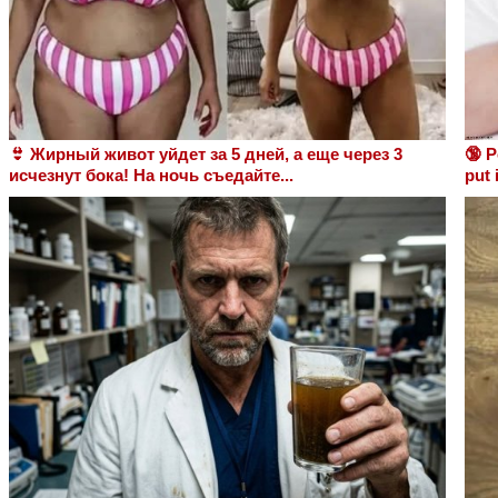
👙 Жирный живот уйдет за 5 дней, а еще через 3
🔞 P
исчезнут бока! На ночь съедайте...
put 