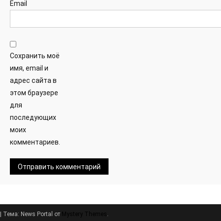
Email
Сохранить моё
имя, email и
адрес сайта в
этом браузере
для
последующих
моих
комментариев.
|
Тема: News Portal от
Mystery Themes
.