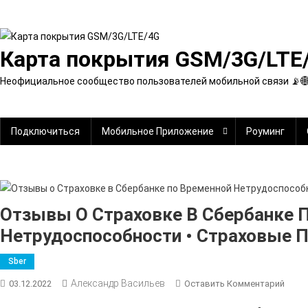
Перейти
к
содержимому
Карта покрытия GSM/3G/LTE
Неофициальное сообщество пользователей мобильной связи 📡
Подключиться
Мобильное Приложение
Роуминг
Отзывы О Страховке В Сбербанке 
Нетрудоспособности • Страховые
Sber
Александр Васильев
К
03.12.2022
Оставить Комментарий
Отзы