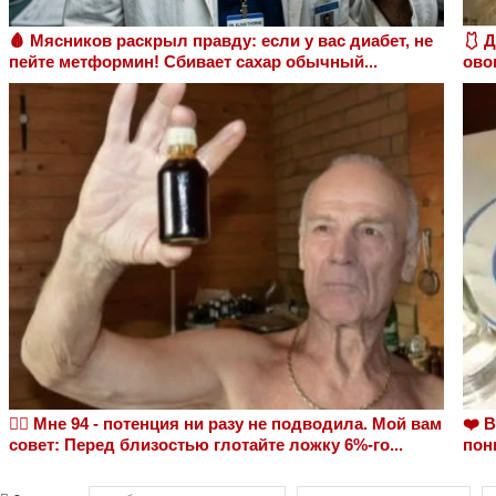
🩸 Мясников раскрыл правду: если у вас диабет, не
🩱 
пейте метформин! Сбивает сахар обычный...
ово
❤️‍🔥 Мне 94 - потенция ни разу не подводила. Мой вам
❤️ 
совет: Перед близостью глотайте ложку 6%-го...
пон