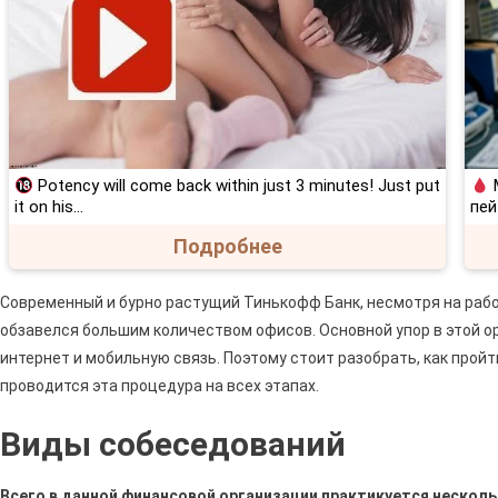
Potency will come back within just 3 minutes! Just put
М
it on his…
пей
Подробнее
Современный и бурно растущий Тинькофф Банк, несмотря на работ
обзавелся большим количеством офисов. Основной упор в этой о
интернет и мобильную связь. Поэтому стоит разобрать, как прой
проводится эта процедура на всех этапах.
Виды собеседований
Всего в данной финансовой организации практикуется нескол