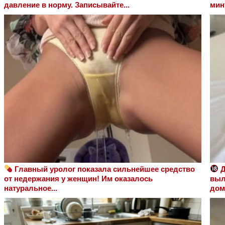
давление в норму. Записывайте...
мин
Главный уролог показала сильнейшее средство
Д
от недержания у женщин! Им оказалось
выл
натуральное...
дом