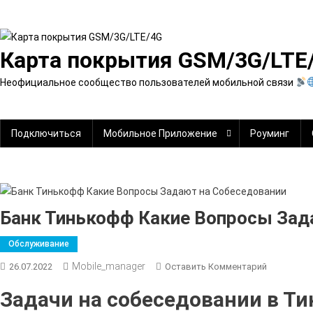
Перейти
к
содержимому
Карта покрытия GSM/3G/LTE
Неофициальное сообщество пользователей мобильной связи
Подключиться
Мобильное Приложение
Роуминг
Банк Тинькофф Какие Вопросы Зад
Обслуживание
Mobile_manager
К
26.07.2022
Оставить Комментарий
Банк
Задачи на собеседовании в Т
Тинькофф