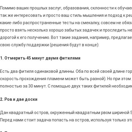
Какие
Вопросы
Помимо ваших прошлых заслуг, образования, склонности к обуча
Задают
так же интересовать и просто ваш стиль мышления и подход к р
На
какие-либо распространенные тесты на смекалку, совсем не обяз
Собеседов
просто взять несколько хорошо забытых задачек и проследить не
дорогой к его получению. Вот такие задания, например, предлаг
свою службу поддержки (решения будут в конце):
1. Отмерить 45 минут двумя фитилями
Есть два фитиля одинаковой длинны. Оба по всей своей длине го
скорость прохождения пламени может быть разной). Но при этом 
полностью за 30 минут. С помощью двух таких фитилей необходим
2. Ров и две доски
Дан квадратный остров, окруженный квадратным рвом шириной 5м
Перед нами стоит задача попасть на остров, используя только эт