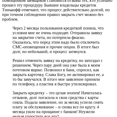
помощником заемщиков становятся отзывы тех, кто успешно
прошел эту процедуру. Бывшие владельцы кредиток
Тинькофф отмечают, что процесс действительно долгий, но
при точном соблюдении правил закрыть счет можно без
проблем.
Через 2 месяца пользования кредиткой поняла, что
условия мне не очень подходят. Отправила заявку
на закрытие счета, но потерпела фиаско.
Оказалось, что перед этим надо было отключить
СМС-оповещения и прочие опции. В итоге был
долг, но небольшой, и процесс затянулся.
Решил отменить заявку на кредитку, но запоздал с
решением. Через пару дней она уже была в моем
почтовом ящике. Позвонил в банк, спросил, как
закрыть карточку. Слава Богу, не активировал ее, а
то бы замучался. В итоге мое заявление приняли
по телефону, а пластик я быстро утилизировал.
Закрыть кредитку – это целая эпопея! Начиталась
отзывов, долг погасила и свои средства с карты
сняла. Подала заявление, но за месяц успели снять
плату за обслуживание – и снова все по кругу. 4
месяца ушло на прощание с банком! Неужели
нельзя упростить все это?