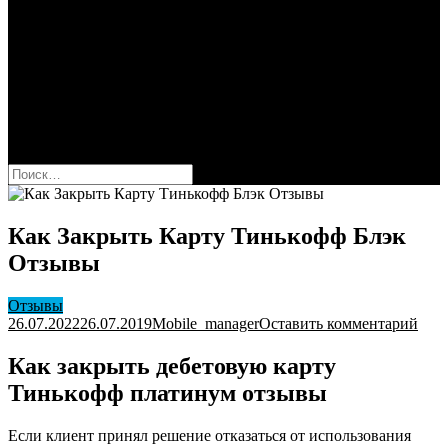
Сбербанк
Оформить карту Сбера
Взять кредит
Комиссии за переводы
Вклады для физ и юрлиц
Вопросы и ответы
Форум
кнопка режима сайта
Найти:
Как Закрыть Карту Тинькофф Блэк
Отзывы
Отзывы
к
26.07.2022
26.07.2019
Mobile_manager
Оставить комментарий
Как
Зак
Как закрыть дебетовую карту
Кар
Тинькофф платинум отзывы
Тин
Блэ
Отз
Если клиент принял решение отказаться от использования