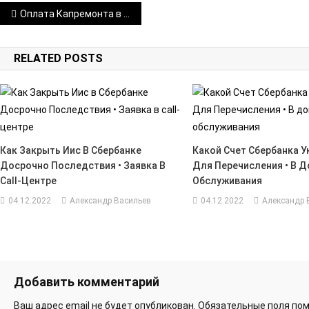
Навигация
Оплата Капремонта в Спб по Квитанции Петроэлектросбыт Через Сбербанк Онлайн • Порядок обжалования
по
RELATED POSTS
записям
Как Закрыть Иис В Сбербанке
Какой Счет Сбербанка 
Досрочно Последствия • Заявка В
Для Перечисления • В Д
Call-Центре
Обслуживания
04.12.2022
Александр Васильев
04.12.2022
Александр 
Добавить комментарий
Ваш адрес email не будет опубликован.
Обязательные поля по