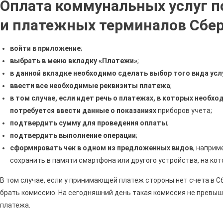
Оплата коммунальных услуг 
Прох
Опла
и платежных терминалов Сбе
Комм
Услуг
войти в приложение
;
Чере
выбрать в меню вкладку «Платежи»
;
Сбер
в данной вкладке необходимо сделать выбор того вида усл
Онла
•
ввести все необходимые реквизиты платежа
;
Авто
в том случае, если идет речь о платежах, в которых необх
Плат
потребуется ввести данные о показаниях
приборов учета;
подтвердить сумму для проведения оплаты
;
подтвердить выполнение операции
;
сформировать чек в одном из предложенных видов
, наприм
сохранить в памяти смартфона или другого устройства, на ко
В том случае, если у принимающей платеж стороны нет счета в С
брать комиссию. На сегодняшний день такая комиссия не превы
платежа.