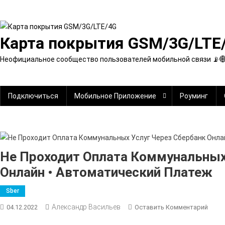
Перейти
к
содержимому
Карта покрытия GSM/3G/LTE
Неофициальное сообщество пользователей мобильной связи 📡
Подключиться
Мобильное Приложение
Роуминг
Не Проходит Оплата Коммунальных
Онлайн • Автоматический Платеж
Sber
Александр Васильев
К
04.12.2022
Оставить Комментарий
Не