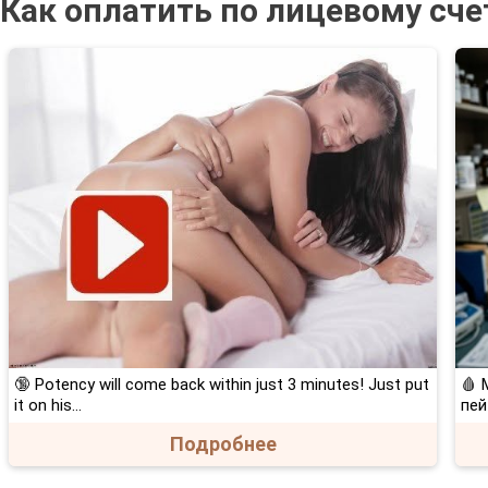
Как оплатить по лицевому сче
🔞 Potency will come back within just 3 minutes! Just put
🩸 
it on his…
пей
Подробнее