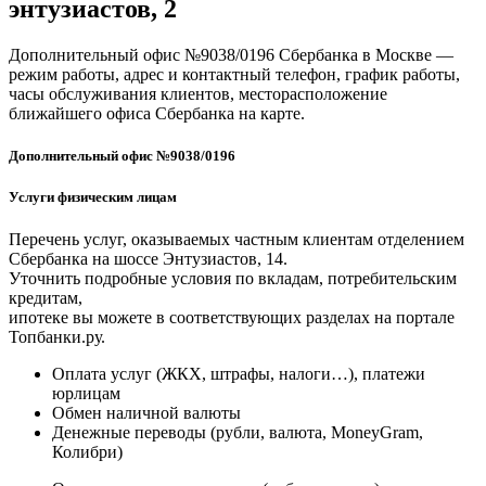
энтузиастов, 2
Энтузиастов
14
Номер
Дополнительный офис №9038/0196 Сбербанка в Москве —
Отделения
режим работы, адрес и контактный телефон, график работы,
•
часы обслуживания клиентов, месторасположение
Услуги
ближайшего офиса Сбербанка на карте.
для
физических
Дополнительный офис №9038/0196
лиц
Услуги физическим лицам
Перечень услуг, оказываемых частным клиентам отделением
Сбербанка на шоссе Энтузиастов, 14.
Уточнить подробные условия по вкладам, потребительским
кредитам,
ипотеке вы можете в соответствующих разделах на портале
Топбанки.ру.
Оплата услуг (ЖКХ, штрафы, налоги…), платежи
юрлицам
Обмен наличной валюты
Денежные переводы (рубли, валюта, MoneyGram,
Колибри)