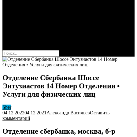
Сбербанк
Оформить карту Сбера
Взять кредит
Комиссии за переводы
Вклады для физ и юрлиц
Вопросы и ответы
Форум
кнопка режима сайта
Найти:
Отделение Сбербанка Шоссе
Энтузиастов 14 Номер Отделения •
Услуги для физических лиц
Sber
04.12.2022
04.12.2021
Александр Васильев
Оставить
к
комментарий
Отделение
Сбербанка
Отделение сбербанка, москва, б-р
Шоссе