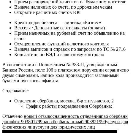
Прием распоряжений клиентов на бумажном носителе
Выдача наличных со счета, по дорожным чекам
Открытие расчетных счетов ЮЛ
Кредиты для бизнеса — линейка «Бизнес»
Векселя / Депозитные сертификаты (оплата)
Прием наличных на рублевый счет по объявлению на
взнос
Осуществление функций валютного контроля
Выдача выписок и справок по запросам по ТС № 2716
Консалтинг по ВЭД и валютному контролю
В соответствии с Положением № 383-П, утвержденным
Банком России, поле 106 в платежном поручении ограничено
двумя символами. Запись кода производится заглавными
буквами русского алфавита.
Содержание:
Отделение сбербанка, москва, б-р энтузиастов, 2
График работы подразделения Сбербанка:
Отмечено
новый отзыв
оснащенность отделения
пао сбербанк
допофис 903801799
пао сбербанк ппкмб 903821999
услуги для
физических лиц
услуги для юридических лиц
Лимит Перевода с Карты на Карту Сбербанка Онлайн в