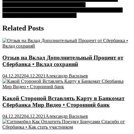
Навигация
Сутки Молодежная • В отделении банка
по
Как Посмотреть График Платежей по Кредиту в Сбербанк
записям
Бизнес Онлайн • Проверьте лимиты
Related Posts
Отзыв на Вклад Дополнительный Процент от
Сбербанка • Вклад сохраняй
04.12.2022
04.12.2021
Александр Васильев
Какой Стороной Вставлять Карту в Банкомат
Сбербанка Мир Видео • Сторонний банк
04.12.2022
04.12.2021
Александр Васильев