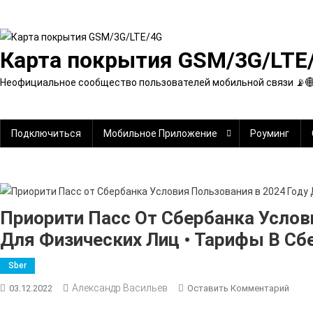
Перейти
к
содержимому
Карта покрытия GSM/3G/LTE
Неофициальное сообщество пользователей мобильной связи 📡
Подключиться
Мобильное Приложение
Роуминг
Приорити Пасс От Сбербанка Услов
Для Физических Лиц • Тарифы В Сб
Sber
Александр Васильев
К
03.12.2022
Оставить Комментарий
Прио