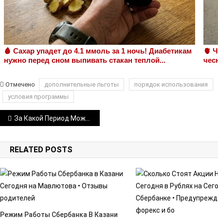
🩸 Сахар упадет до 4.1 ммоль за 1 ночь! Диабетикам
🫀 
нужно перед сном выпивать стакан теплой...
чес
Отмечено
дополнительные льготы
порядок использования
условия программы
Навигация
За Какой Период Можно Заказать Выписку по Карте Сбербанка • Через сбербанк-онлайн
по
RELATED POSTS
записям
Режим Работы Сбербанка В Казани