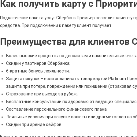
Как получить карту с Приорит
Пасс
От
Сбер
Подключение пакета услуг Сбербанк Премьер позволит клиенту 
Усло
средства. При подключении к пакету клиент получает:
Поль
В
Преимущества для клиентов 
2024
Году
Более высокие проценты по депозитам и накопительным счетам,
Для
Скидки у партнеров Сбербанка;
Физи
6-кратные бонусы лояльности;
Лиц
Защита покупок – если оплачивать товар картой Platinum Прем
•
защита при потере, повреждении или похищении (страховая су
Тари
Страхование при выезде за рубеж;
В
Бесплатные консультации по здоровью от ведущих специалис
Сбер
Составление персонального финансового плана;
Лояльные условия при покупке валюты или драгметаллов на о
Скидки при аренде сейфов.
Если в течение отчетного периода номинальная стоимость всех 