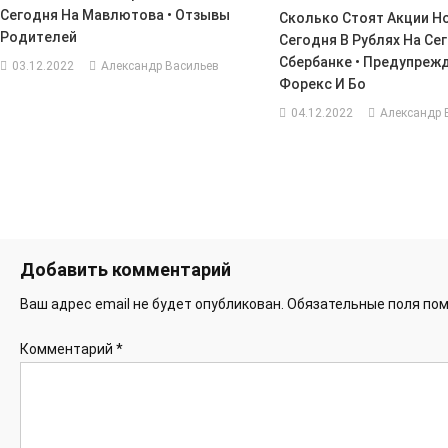
Сегодня На Мавлютова • Отзывы
Сколько Стоят Акции Н
Родителей
Сегодня В Рублях На Се
Сбербанке • Предупреж
03.12.2022
Александр Васильев
Форекс И Бо
04.12.2022
Александр 
Добавить комментарий
Ваш адрес email не будет опубликован.
Обязательные поля по
Комментарий
*